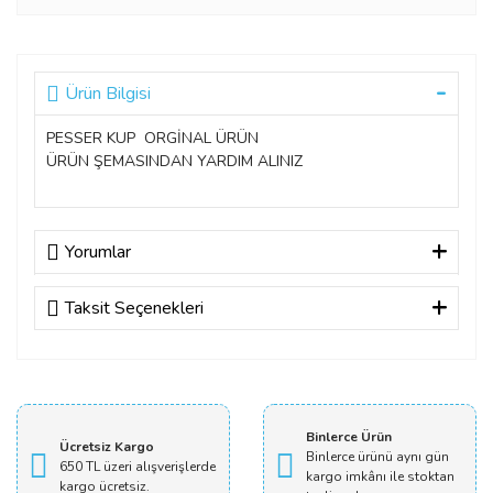
Ürün Bilgisi
PESSER KUP ORGİNAL ÜRÜN
ÜRÜN ŞEMASINDAN YARDIM ALINIZ
Yorumlar
Taksit Seçenekleri
Bu ürüne ilk yorumu siz yapın!
Yorum Yaz
Binlerce Ürün
Ücretsiz Kargo
Binlerce ürünü aynı gün
650 TL üzeri alışverişlerde
kargo imkânı ile stoktan
kargo ücretsiz.