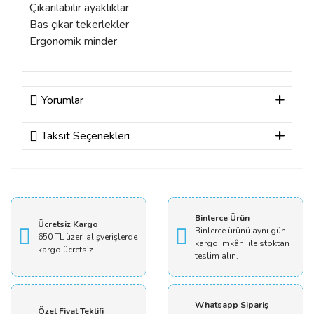
Çıkarılabilir ayaklıklar
Bas çıkar tekerlekler
Ergonomik minder
Yorumlar
Taksit Seçenekleri
Bu ürüne ilk yorumu siz yapın!
Yorum Yaz
Binlerce Ürün
Ücretsiz Kargo
Binlerce ürünü aynı gün
650 TL üzeri alışverişlerde
kargo imkânı ile stoktan
kargo ücretsiz.
teslim alın.
Whatsapp Sipariş
Özel Fiyat Teklifi