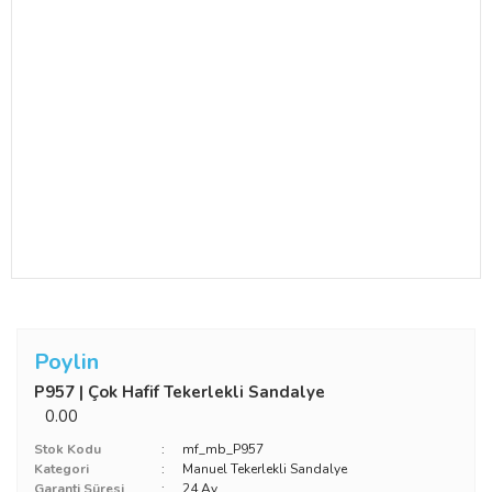
Poylin
P957 | Çok Hafif Tekerlekli Sandalye
0.00
Stok Kodu
mf_mb_P957
Kategori
Manuel Tekerlekli Sandalye
Garanti Süresi
24 Ay