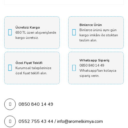
Yorum Yaz
Binlerce Ürün
Ücretsiz Kargo
Binlerce ürünü aynı gün
650 TL üzeri alışverişlerde
kargo imkânı ile stoktan
kargo ücretsiz.
teslim alın.
Whatsapp Sipariş
Özel Fiyat Teklifi
0850 840 14 49
Kurumsal taleplerinize
Whatsapp'tan kolayca
özel fiyat teklifi alın.
sipariş verin.
0850 840 14 49
0552 755 43 44 / info@aromelkimya.com