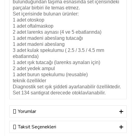
bulunduğundan taşıma esnasında set içerisindeki
parçalar birbiri ile temas etmez.
Set içerisinde bulunan ürünler:
1 adet otoskop
1 adet oftalmaskop
2 adet larenks aynası (4 ve 5 ebatlarında)
1 adet madeni abeslang tutacağı
1 adet madeni abeslang
3 adet kulak spekulumu ( 2.5 / 3.5 / 4.5 mm
ebatlarında)
1 adet ışık tutacağı (larenks aynaları için)
2 adet yedek ampul
1 adet burun spekulumu (reusable)
teknik özellikler
Diagnostik set ışık şiddeti ayarlanabilir özelliktedir.
Set 134 santigrat derecede otoklavlanabilir.
Yorumlar
Taksit Seçenekleri
Bu ürüne ilk yorumu siz yapın!