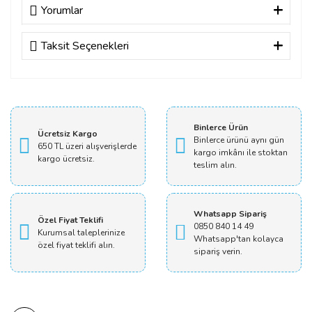
Yorumlar
Taksit Seçenekleri
Bu ürüne ilk yorumu siz yapın!
Yorum Yaz
Binlerce Ürün
Ücretsiz Kargo
Binlerce ürünü aynı gün
650 TL üzeri alışverişlerde
kargo imkânı ile stoktan
kargo ücretsiz.
teslim alın.
Whatsapp Sipariş
Özel Fiyat Teklifi
0850 840 14 49
Kurumsal taleplerinize
Whatsapp'tan kolayca
özel fiyat teklifi alın.
sipariş verin.