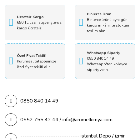
Yorum Yaz
Binlerce Ürün
Ücretsiz Kargo
Binlerce ürünü aynı gün
650 TL üzeri alışverişlerde
kargo imkânı ile stoktan
kargo ücretsiz.
teslim alın.
Whatsapp Sipariş
Özel Fiyat Teklifi
0850 840 14 49
Kurumsal taleplerinize
Whatsapp'tan kolayca
özel fiyat teklifi alın.
sipariş verin.
0850 840 14 49
0552 755 43 44 / info@aromelkimya.com
--------------------------- istanbul Depo / izmir