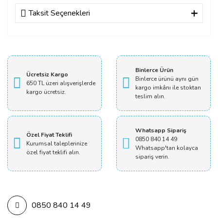
Taksit Seçenekleri
Bu ürüne ilk yorumu siz yapın!
Yorum Yaz
Binlerce Ürün
Ücretsiz Kargo
Binlerce ürünü aynı gün
650 TL üzeri alışverişlerde
kargo imkânı ile stoktan
kargo ücretsiz.
teslim alın.
Whatsapp Sipariş
Özel Fiyat Teklifi
0850 840 14 49
Kurumsal taleplerinize
Whatsapp'tan kolayca
özel fiyat teklifi alın.
sipariş verin.
0850 840 14 49