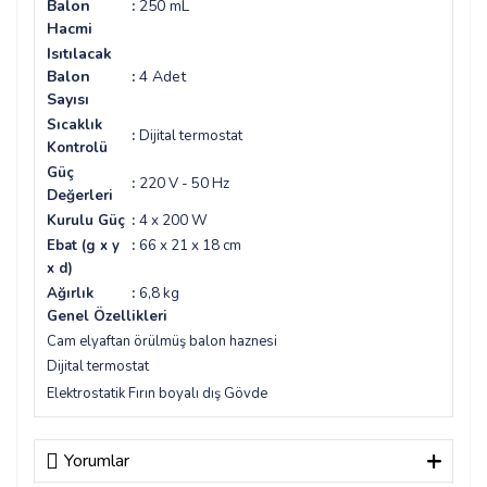
Balon
:
250 mL
Hacmi
Isıtılacak
Balon
:
4 Adet
Sayısı
Sıcaklık
:
Dijital termostat
Kontrolü
Güç
:
220 V - 50 Hz
Değerleri
Kurulu Güç
:
4 x 200 W
Ebat
(g x y
:
66 x 21 x 18 cm
x d)
Ağırlık
:
6,8 kg
Genel Özellikleri
Cam elyaftan örülmüş balon haznesi
Dijital termostat
Elektrostatik Fırın boyalı dış Gövde
Yorumlar