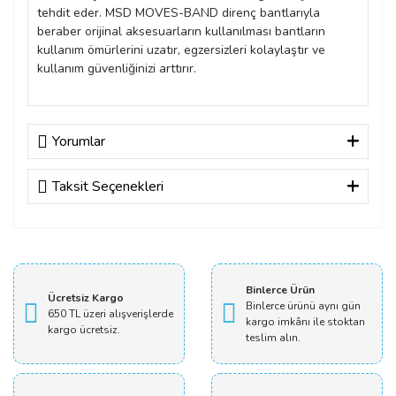
tehdit eder. MSD MOVES-BAND direnç bantlarıyla
beraber orijinal aksesuarların kullanılması bantların
kullanım ömürlerini uzatır, egzersizleri kolaylaştır ve
kullanım güvenliğinizi arttırır.
Yorumlar
Taksit Seçenekleri
Bu ürüne ilk yorumu siz yapın!
Yorum Yaz
Binlerce Ürün
Ücretsiz Kargo
Binlerce ürünü aynı gün
650 TL üzeri alışverişlerde
kargo imkânı ile stoktan
kargo ücretsiz.
teslim alın.