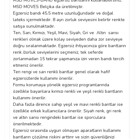
MSD MOVES-BAND egzersiz bantlarını kullanabilirsiniz.
MSD MOVES Belçika da üretilmiştir.
Egzersiz bandı 45.5 metre uzunluğundadır ve doğal
lateks içermektedir. 8 ayrı zorluk seviyesini belirtir renkte
satışa sunulmaktadır.
Ten, Sarı, Kırmızı, Yeşil, Mavi, Siyah, Gri ve Altın sarısı
renkleri olmak üzere kolay seviyeden daha zor seviyeye
doğru sıralanmaktadır. Egzersiz ihtiyacınıza göre bantların
renk /zorluk seviyelerini seçmeniz, tek seferde
zorlanmadan 15 tekrar yapmanıza izin veren bandı tercih
etmeniz önerilir.
Ten rengi ve sarı renkli bantlar genel olarak hafif
egzersizlerde kullanımı önerilir.
Formu korumaya yönelik egzersiz programlarında
özellikle bayanlara kırmızı renkli ve yeşil renkli bantların
kullanımı önerilir.
Daha fazla dirence sahip yeşil ve mavi renkli bantlar ise
özellikle erkek kullanıcılara önerilir. Siyah renk, gri renk
ve altın sarısı rengindeki bantlar ise sporculara
önerilmektedir.
Egzersiz sırasında uygun olmayan aparatların kullanımı
bantların çözülme riskini arttırır ve sizin güvenliğinizi