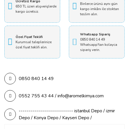
Ücretsiz Kargo
Binlerce ürünü aynı gün
650 TL üzeri alışverişlerde
kargo imkânı ile stoktan
kargo ücretsiz.
teslim alın.
Whatsapp Sipariş
Özel Fiyat Teklifi
0850 840 14 49
Kurumsal taleplerinize
Whatsapp'tan kolayca
özel fiyat teklifi alın.
sipariş verin.
0850 840 14 49
0552 755 43 44 / info@aromelkimya.com
--------------------------- istanbul Depo / izmir
Depo / Konya Depo / Kayseri Depo /