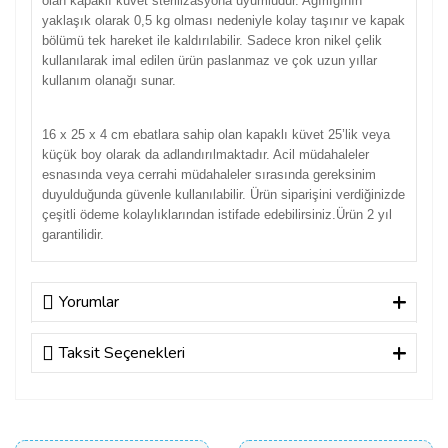
olan kapaklı küvet sterilizasyona uyumludur. Ağırlığının
yaklaşık olarak 0,5 kg olması nedeniyle kolay taşınır ve kapak
bölümü tek hareket ile kaldırılabilir. Sadece kron nikel çelik
kullanılarak imal edilen ürün paslanmaz ve çok uzun yıllar
kullanım olanağı sunar.
16 x 25 x 4 cm ebatlara sahip olan kapaklı küvet 25’lik veya
küçük boy olarak da adlandırılmaktadır. Acil müdahaleler
esnasında veya cerrahi müdahaleler sırasında gereksinim
duyulduğunda güvenle kullanılabilir. Ürün siparişini verdiğinizde
çeşitli ödeme kolaylıklarından istifade edebilirsiniz.Ürün 2 yıl
garantilidir.
Yorumlar
Taksit Seçenekleri
Bu ürüne ilk yorumu siz yapın!
Yorum Yaz