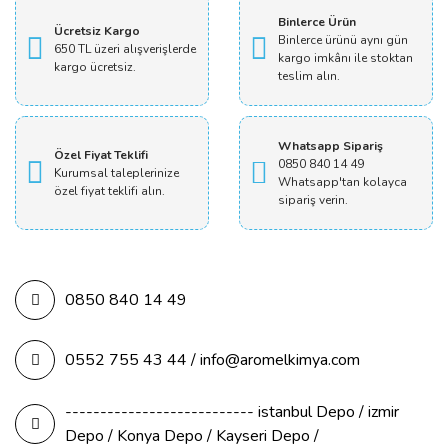
Binlerce Ürün
Ücretsiz Kargo
Binlerce ürünü aynı gün
650 TL üzeri alışverişlerde
kargo imkânı ile stoktan
kargo ücretsiz.
teslim alın.
Whatsapp Sipariş
Özel Fiyat Teklifi
0850 840 14 49
Kurumsal taleplerinize
Whatsapp'tan kolayca
özel fiyat teklifi alın.
sipariş verin.
0850 840 14 49
0552 755 43 44 / info@aromelkimya.com
--------------------------- istanbul Depo / izmir
Depo / Konya Depo / Kayseri Depo /