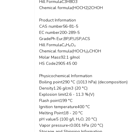
Hill Formula
C3H8O3
Chemical formula
(HOCH2)2CHOH
Product Information
CAS number
56-81-5
EC number
200-289-5
Grade
Ph Eur,BP,JP,USP,ACS
Hill Formula
C₃H₈O₃
Chemical formula
(HOCH₂)₂CHOH
Molar Mass
92.1 g/mol
HS Code
2905 45 00
Physicochemical Information
Boiling point
290 °C (1013 hPa) (decomposition)
Density
1.26 g/cm3 (20 °C)
Explosion limit
2.6 - 11.3 %(V)
Flash point
199 °C
Ignition temperature
400 °C
Melting Point
18 - 20 °C
pH value
5 (100 g/l, H₂O, 20 °C)
Vapor pressure
<0.001 hPa (20 °C)
Storage and Shipping Information