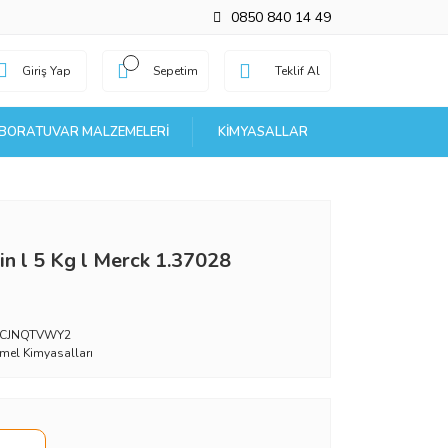
0850 840 14 49
Giriş Yap
Sepetim
Teklif Al
BORATUVAR MALZEMELERI
KIMYASALLAR
rin l 5 Kg l Merck 1.37028
_CJNQTVWY2
mel Kimyasalları