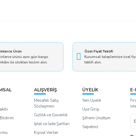
Bu ürüne ilk yorumu siz yapın!
Yorum Yaz
inlerce Ürün
Özel Fiyat Teklifi
inlerce ürünü aynı gün kargo
Kurumsal taleplerinize özel fiy
mkânı ile stoktan teslim alın.
teklifi alın.
MSAL
ALIŞVERİŞ
ÜYELİK
E-
Mesafeli Satış
Yeni Üyelik
Fır
Sözleşmesi
ist
akibi
Üye Girişi
Gizlilik ve Güvenlik
Bildirim
Şifremi Unuttum
İptal ve İade Şartları
Sepetiniz
Formu
Kişisel Veriler