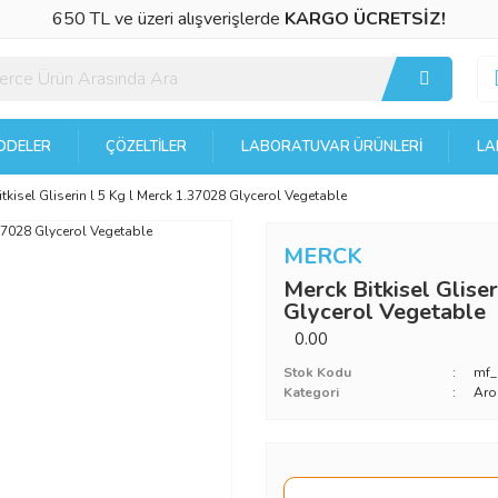
650 TL ve üzeri alışverişlerde
KARGO ÜCRETSİZ!
DELER
ÇÖZELTILER
LABORATUVAR ÜRÜNLERI
LA
tkisel Gliserin l 5 Kg l Merck 1.37028 Glycerol Vegetable
MERCK
Merck Bitkisel Glise
Glycerol Vegetable
0.00
Stok Kodu
mf
Kategori
Aro