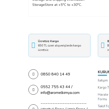
Storage
Store at +5°C to +30°C.
Ücretsiz Kargo
B
650 TL üzeri alışverişlerde kargo
B
ücretsiz.
i
KURU
0850 840 14 49
İletişim
0552 755 43 44 /
Kargo T
info@aromelkimya.com
Havale 
Formu
---------------------------
Teklif 