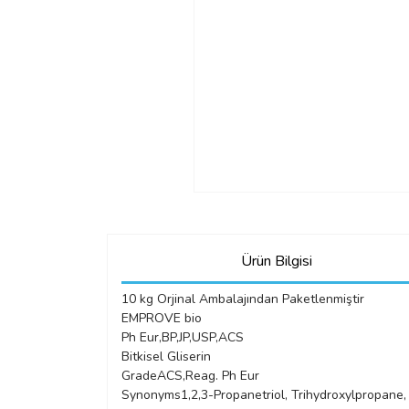
Ürün Bilgisi
10 kg Orjinal Ambalajından Paketlenmiştir
EMPROVE bio
Ph Eur,BP,JP,USP,ACS
Bitkisel Gliserin
Grade
ACS,Reag. Ph Eur
Synonyms
1,2,3-Propanetriol, Trihydroxylpropane, 