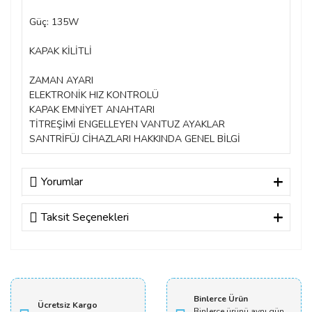
Güç: 135W
KAPAK KİLİTLİ
ZAMAN AYARI
ELEKTRONİK HIZ KONTROLÜ
KAPAK EMNİYET ANAHTARI
TİTREŞİMİ ENGELLEYEN VANTUZ AYAKLAR
SANTRİFÜJ CİHAZLARI HAKKINDA GENEL BİLGİ
Yorumlar
Taksit Seçenekleri
Bu ürüne ilk yorumu siz yapın!
Yorum Yaz
Binlerce Ürün
Ücretsiz Kargo
Binlerce ürünü aynı gün