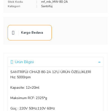
Stok Kodu
mf_mb_MW-80-2A
Kategori
Santrifüj
Kargo Bedava
Ürün Bilgisi
SANTRİFÜJ CİHAZI 80-2A 12'Lİ ÜRÜN ÖZELLİKLERİ
Hız: 5000rpm
Kapasite: 12×20ml
Maksimum RCF: 2325*g
Güç : 220V 50Hz;110V 60Hz