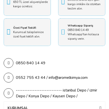
650 TL üzeri alışverişlerde
kargo imkânı ile stoktan
kargo ücretsiz.
teslim alın.
Whatsapp Sipariş
Özel Fiyat Teklifi
0850 840 14 49
Kurumsal taleplerinize
Whatsapp'tan kolayca
özel fiyat teklifi alın.
sipariş verin.
0850 840 14 49
0552 755 43 44 / info@aromelkimya.com
--------------------------- istanbul Depo / izmir
Depo / Konya Depo / Kayseri Depo /
KURUMSAL