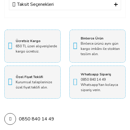
Taksit Seçenekleri
Bu ürüne ilk yorumu siz yapın!
Yorum Yaz
Binlerce Ürün
Ücretsiz Kargo
Binlerce ürünü aynı gün
650 TL üzeri alışverişlerde
kargo imkânı ile stoktan
kargo ücretsiz.
teslim alın.
Whatsapp Sipariş
Özel Fiyat Teklifi
0850 840 14 49
Kurumsal taleplerinize
Whatsapp'tan kolayca
özel fiyat teklifi alın.
sipariş verin.
0850 840 14 49