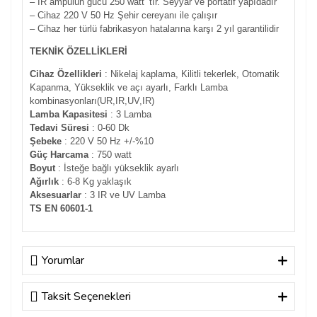
– IR ampulun gücü 250 watt ‘tır. Seyyar ve portatif yapıdadır
– Cihaz 220 V 50 Hz Şehir cereyanı ile çalışır
– Cihaz her türlü fabrikasyon hatalarına karşı 2 yıl garantilidir
TEKNİK ÖZELLİKLERİ
Cihaz Özellikleri
: Nikelaj kaplama, Kilitli tekerlek, Otomatik
Kapanma, Yükseklik ve açı ayarlı, Farklı Lamba
kombinasyonları(UR,IR,UV,IR)
Lamba Kapasitesi
: 3 Lamba
Tedavi Süresi
: 0-60 Dk
Şebeke
: 220 V 50 Hz +/-%10
Güç Harcama
: 750 watt
Boyut
: İsteğe bağlı yükseklik ayarlı
Ağırlık
: 6-8 Kg yaklaşık
Aksesuarlar
: 3 IR ve UV Lamba
TS EN 60601-1
Yorumlar
Taksit Seçenekleri
Bu ürüne ilk yorumu siz yapın!