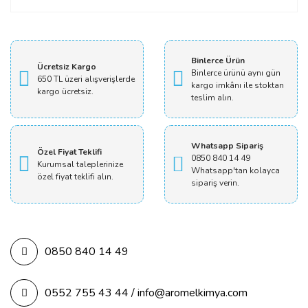
Yorum Yaz
Binlerce Ürün
Ücretsiz Kargo
Binlerce ürünü aynı gün
650 TL üzeri alışverişlerde
kargo imkânı ile stoktan
kargo ücretsiz.
teslim alın.
Whatsapp Sipariş
Özel Fiyat Teklifi
0850 840 14 49
Kurumsal taleplerinize
Whatsapp'tan kolayca
özel fiyat teklifi alın.
sipariş verin.
0850 840 14 49
0552 755 43 44 / info@aromelkimya.com