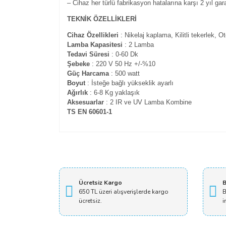
– Cihaz her türlü fabrikasyon hatalarına karşı 2 yıl garan
TEKNİK ÖZELLİKLERİ
Cihaz Özellikleri
: Nikelaj kaplama, Kilitli tekerlek,
Lamba Kapasitesi
: 2 Lamba
Tedavi Süresi
: 0-60 Dk
Şebeke
: 220 V 50 Hz +/-%10
Güç Harcama
: 500 watt
Boyut
: İsteğe bağlı yükseklik ayarlı
Ağırlık
: 6-8 Kg yaklaşık
Aksesuarlar
: 2 IR ve UV Lamba Kombine
TS EN 60601-1
Ücretsiz Kargo
B
650 TL üzeri alışverişlerde kargo
B
ücretsiz.
i