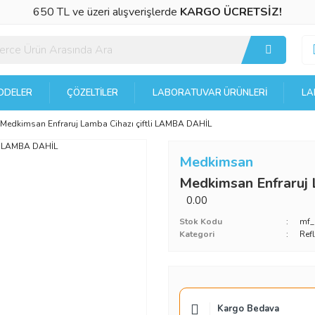
650 TL ve üzeri alışverişlerde
KARGO ÜCRETSİZ!
DELER
ÇÖZELTILER
LABORATUVAR ÜRÜNLERI
LA
Medkimsan Enfraruj Lamba Cihazı çiftli LAMBA DAHİL
Medkimsan
Medkimsan Enfraruj 
0.00
Stok Kodu
mf
Kategori
Refl
Kargo Bedava