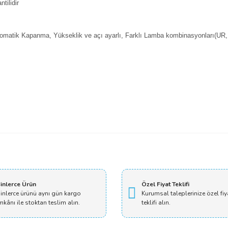
tilidir
 Otomatik Kapanma, Yükseklik ve açı ayarlı, Farklı Lamba kombinasyonları(UR
Bu ürüne ilk yorumu siz yapın!
Yorum Yaz
inlerce Ürün
Özel Fiyat Teklifi
inlerce ürünü aynı gün kargo
Kurumsal taleplerinize özel fiy
mkânı ile stoktan teslim alın.
teklifi alın.