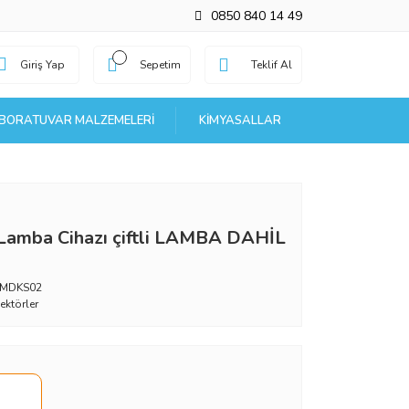
0850 840 14 49
Giriş Yap
Sepetim
Teklif Al
BORATUVAR MALZEMELERI
KIMYASALLAR
Lamba Cihazı çiftli LAMBA DAHİL
_MDKS02
ektörler