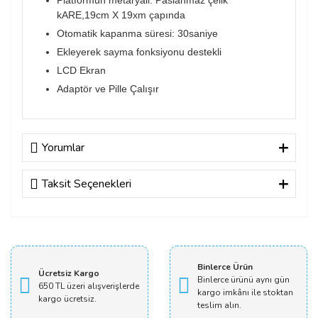
Platformun metaryali: Paslanmaz çelik
kARE,19cm X 19xm çapında
Otomatik kapanma süresi: 30saniye
Ekleyerek sayma fonksiyonu destekli
LCD Ekran
Adaptör ve Pille Çalışır
Yorumlar
Taksit Seçenekleri
Bu ürüne ilk yorumu siz yapın!
Yorum Yaz
Binlerce Ürün
Ücretsiz Kargo
Binlerce ürünü aynı gün
650 TL üzeri alışverişlerde
kargo imkânı ile stoktan
kargo ücretsiz.
teslim alın.