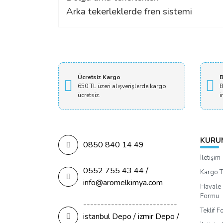
Arka tekerleklerde fren sistemi
Ücretsiz Kargo
B
650 TL üzeri alışverişlerde kargo
B
ücretsiz.
i
KURU
0850 840 14 49
İletişim
0552 755 43 44 /
Kargo T
info@aromelkimya.com
Havale 
Formu
---------------------------
Teklif 
istanbul Depo / izmir Depo /