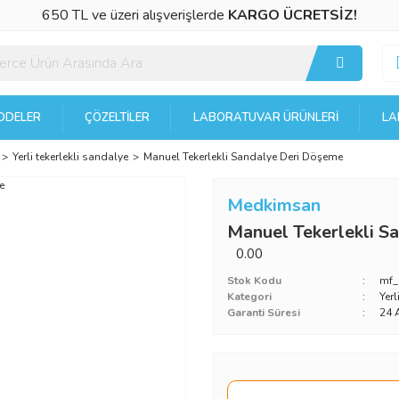
650 TL ve üzeri alışverişlerde
KARGO ÜCRETSİZ!
DELER
ÇÖZELTILER
LABORATUVAR ÜRÜNLERI
LA
Yerli tekerlekli sandalye
Manuel Tekerlekli Sandalye Deri Döşeme
Medkimsan
Manuel Tekerlekli S
0.00
Stok Kodu
mf
Kategori
Yerl
Garanti Süresi
24 