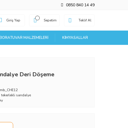
0850 840 14 49
Giriş Yap
Sepetim
Teklif Al
BORATUVAR MALZEMELERI
KIMYASALLAR
andalye Deri Döşeme
_mb_CHE12
i tekerlekli sandalye
Ay