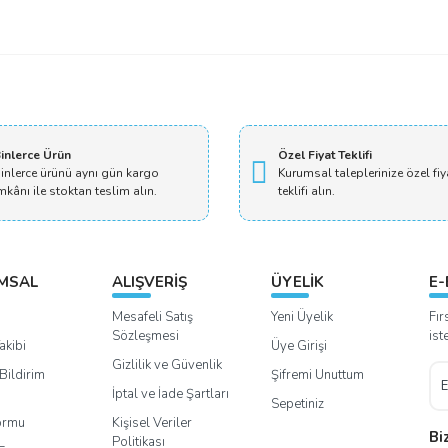
Bu ürüne ilk yorumu siz yapın!
Yorum Yaz
inlerce Ürün
Özel Fiyat Teklifi
inlerce ürünü aynı gün kargo
Kurumsal taleplerinize özel fiy
mkânı ile stoktan teslim alın.
teklifi alın.
MSAL
ALIŞVERİŞ
ÜYELİK
E-
Mesafeli Satış
Yeni Üyelik
Fır
Sözleşmesi
ist
akibi
Üye Girişi
Gizlilik ve Güvenlik
Bildirim
Şifremi Unuttum
İptal ve İade Şartları
Sepetiniz
Formu
Kişisel Veriler
Bi
Politikası