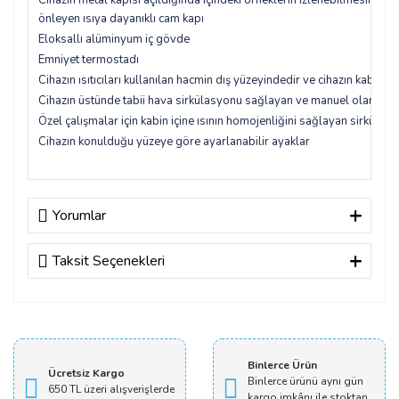
Cihazın metal kapısı açıldığında içindeki örneklerin izlenebilmesini sa
önleyen ısıya dayanıklı cam kapı
Eloksallı alüminyum iç gövde
Emniyet termostadı
Cihazın ısıtıcıları kullanılan hacmin dış yüzeyindedir ve cihazın kabin i
Cihazın üstünde tabii hava sirkülasyonu sağlayan ve manuel olarak a
Özel çalışmalar için kabin içine ısının homojenliğini sağlayan sirküla
Cihazın konulduğu yüzeye göre ayarlanabilir ayaklar
Yorumlar
Taksit Seçenekleri
Bu ürüne ilk yorumu siz yapın!
Yorum Yaz
Binlerce Ürün
Ücretsiz Kargo
Binlerce ürünü aynı gün
650 TL üzeri alışverişlerde
kargo imkânı ile stoktan