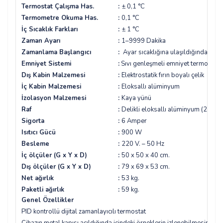
Termostat Çalışma Has.
:
± 0,1 °C
Termometre Okuma Has.
:
0,1 °C
İç Sıcaklık Farkları
:
± 1 °C
Zaman Ayarı
:
1–9999 Dakika
Zamanlama Başlangıcı
:
Ayar sıcaklığına ulaşıldığında
Emniyet Sistemi
:
Sıvı genleşmeli emniyet termostatı
Dış Kabin Malzemesi
:
Elektrostatik fırın boyalı çelik
İç Kabin Malzemesi
:
Eloksallı alüminyum
İzolasyon Malzemesi
:
Kaya yünü
Raf
:
Delikli e
loksallı alüminyum
(2 adet
Sigorta
:
6 Amper
Isıtıcı Gücü
:
900 W
Besleme
:
220 V. – 50 Hz
İç ölçüler (G x Y x D)
:
50 x 50 x 40 cm.
Dış ölçüler (G x Y
x D)
:
79 x 69 x 53 cm.
Net ağırlık
:
53 kg.
Paketli ağırlık
:
59 kg.
Genel Özellikler
PID kontrollü dijital zamanlayıcılı termostat