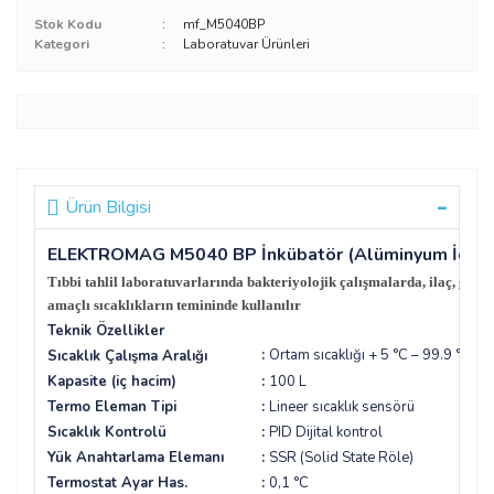
Stok Kodu
mf_M5040BP
Kategori
Laboratuvar Ürünleri
Ürün Bilgisi
ELEKTROMAG M5040 BP İnkübatör (Alüminyum İç Gövde
Tıbbi tahlil laboratuvarlarında bakteriyolojik çalışmalarda, ilaç, gıda
amaçlı sıcaklıkların temininde kullanılır
Teknik Özellikler
:
Ortam sıcaklığı + 5 °C – 99.9 °C
Sıcaklık Çalışma Aralığı
Kapasite (iç hacim)
:
100 L
Termo Eleman Tipi
:
Lineer sıcaklık sensörü
Sıcaklık Kontrolü
:
PID Dijital kontrol
Yük Anahtarlama Elemanı
:
SSR (Solid State Röle)
Termostat Ayar Has.
:
0,1 °C