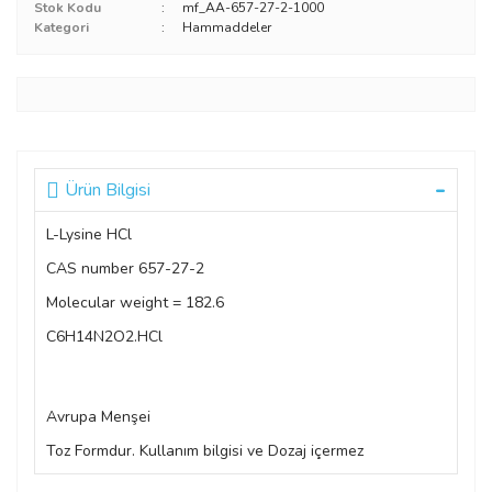
Stok Kodu
mf_AA-657-27-2-1000
Kategori
Hammaddeler
Ürün Bilgisi
L-Lysine HCl
CAS number 657-27-2
Molecular weight = 182.6
C6H14N2O2.HCl
Avrupa Menşei
Toz Formdur. Kullanım bilgisi ve Dozaj içermez