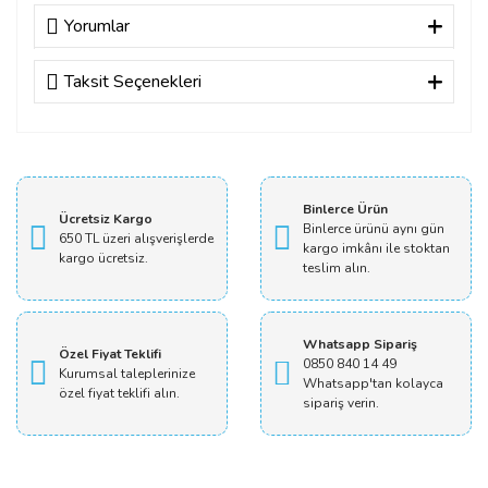
Yorumlar
Taksit Seçenekleri
Bu ürüne ilk yorumu siz yapın!
Yorum Yaz
Binlerce Ürün
Ücretsiz Kargo
Binlerce ürünü aynı gün
650 TL üzeri alışverişlerde
kargo imkânı ile stoktan
kargo ücretsiz.
teslim alın.
Whatsapp Sipariş
Özel Fiyat Teklifi
0850 840 14 49
Kurumsal taleplerinize
Whatsapp'tan kolayca
özel fiyat teklifi alın.
sipariş verin.