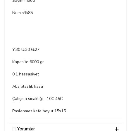
Sayım modu
Nem <%85
Y:30 U:30 G:27
Kapasite 6000 gr
0.1 hassasiyet
Abs plastik kasa
Çalışma sıcaklığı -10C 45C
Paslanmaz kefe boyut 15x15
Yorumlar