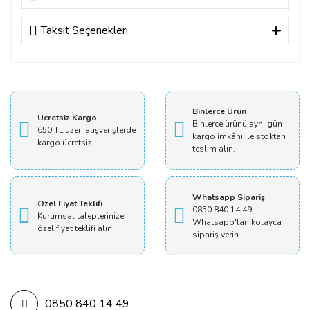
Taksit Seçenekleri
Bu ürüne ilk yorumu siz yapın!
Yorum Yaz
Binlerce Ürün
Ücretsiz Kargo
Binlerce ürünü aynı gün
650 TL üzeri alışverişlerde
kargo imkânı ile stoktan
kargo ücretsiz.
teslim alın.
Whatsapp Sipariş
Özel Fiyat Teklifi
0850 840 14 49
Kurumsal taleplerinize
Whatsapp'tan kolayca
özel fiyat teklifi alın.
sipariş verin.
0850 840 14 49