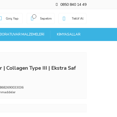
0850 840 14 49
Giriş Yap
Sepetim
Teklif Al
BORATUVAR MALZEMELERI
KIMYASALLAR
 | ‎Collagen Type III | Ekstra Saf
8682690033036
mmaddeler