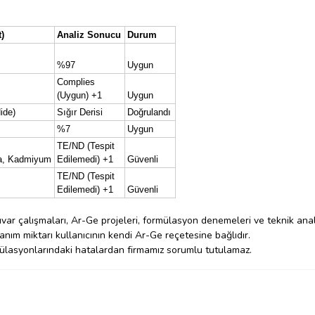
)
Analiz Sonucu
Durum
%97
Uygun
Complies
(Uygun) +1
Uygun
ide)
Sığır Derisi
Doğrulandı
%7
Uygun
TE/ND (Tespit
va, Kadmiyum
Edilemedi) +1
Güvenli
TE/ND (Tespit
Edilemedi) +1
Güvenli
var çalışmaları, Ar-Ge projeleri, formülasyon denemeleri ve teknik anal
anım miktarı kullanıcının kendi Ar-Ge reçetesine bağlıdır.
ülasyonlarındaki hatalardan firmamız sorumlu tutulamaz.
Bu ürüne ilk yorumu siz yapın!