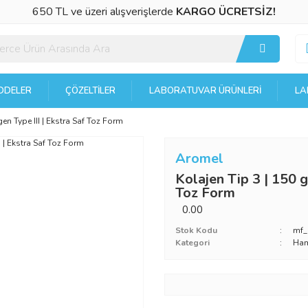
650 TL ve üzeri alışverişlerde
KARGO ÜCRETSİZ!
DELER
ÇÖZELTILER
LABORATUVAR ÜRÜNLERI
LA
agen Type III | Ekstra Saf Toz Form
Aromel
Kolajen Tip 3 | 150 gr
Toz Form
0.00
Stok Kodu
mf_
Kategori
Ha