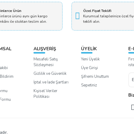
Yorum Yaz
inlerce Ürün
Özel Fiyat Teklifi
inlerce ürünü aynı gün kargo
Kurumsal taleplerinize özel fiy
mkânı ile stoktan teslim alın.
teklifi alın.
MSAL
ALIŞVERİŞ
ÜYELİK
E-
Mesafeli Satış
Yeni Üyelik
Fır
Sözleşmesi
ist
akibi
Üye Girişi
Gizlilik ve Güvenlik
Bildirim
Şifremi Unuttum
İptal ve İade Şartları
Sepetiniz
Formu
Kişisel Veriler
Bi
Politikası
m Formu
adır.