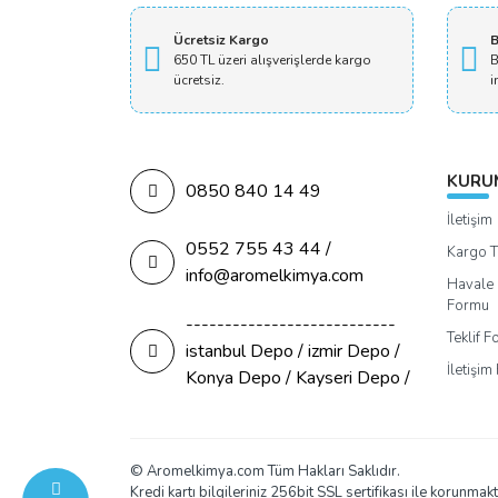
Ücretsiz Kargo
B
650 TL üzeri alışverişlerde kargo
B
ücretsiz.
i
KURU
0850 840 14 49
İletişim
0552 755 43 44 /
Kargo T
info@aromelkimya.com
Havale 
Formu
---------------------------
Teklif 
istanbul Depo / izmir Depo /
İletişi
Konya Depo / Kayseri Depo /
© Aromelkimya.com Tüm Hakları Saklıdır.
Kredi kartı bilgileriniz 256bit SSL sertifikası ile korunmakt