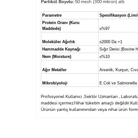
Partikül Boyutu:
50 mesh (300 mikron) altı
Parametre
Spesifikasyon (Limit
Protein Oranı (Kuru
Maddede)
≥%97
Moleküler Ağırlık
≤2000 Da +1
Hammadde Kaynağı
Sığır Derisi (Bovine H
Nem (Moisture)
≤%10
Ağır Metaller
Arsenik, Kurşun, Cı
Mikrobiyoloji
E.Coli ve Salmonella
Profosyonel Kullanıcı ,Sektör Uzmanları , Laboratu
maddesi içermez.Nihai tüketim amaçlı değildir.
Kull
Ürünün yanlış kullanımından veya nihai ürün form