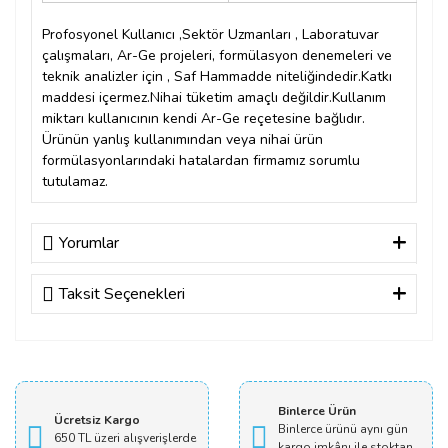
Profosyonel Kullanıcı ,Sektör Uzmanları , Laboratuvar
çalışmaları, Ar-Ge projeleri, formülasyon denemeleri ve
teknik analizler için , Saf Hammadde niteliğindedir.Katkı
maddesi içermez.Nihai tüketim amaçlı değildir.
Kullanım
miktarı kullanıcının kendi Ar-Ge reçetesine bağlıdır.
Ürünün yanlış kullanımından veya nihai ürün
formülasyonlarındaki hatalardan firmamız sorumlu
tutulamaz.
Yorumlar
Taksit Seçenekleri
Bu ürüne ilk yorumu siz yapın!
Yorum Yaz
Binlerce Ürün
Ücretsiz Kargo
Binlerce ürünü aynı gün
650 TL üzeri alışverişlerde
kargo imkânı ile stoktan