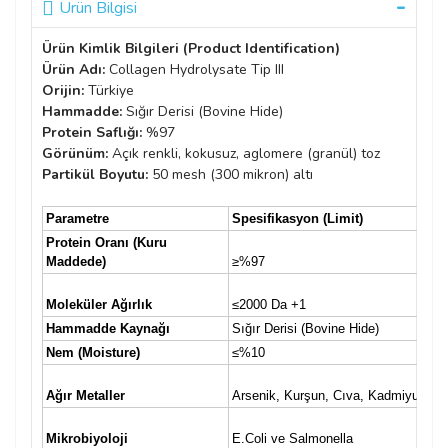
Ürün Bilgisi
Ürün Kimlik Bilgileri (Product Identification)
Ürün Adı:
Collagen Hydrolysate Tip III
Orijin:
Türkiye
Hammadde:
Sığır Derisi (Bovine Hide)
Protein Saflığı:
%97
Görünüm:
Açık renkli, kokusuz, aglomere (granül) toz
Partikül Boyutu:
50 mesh (300 mikron) altı
Parametre
Spesifikasyon (Limit)
A
Protein Oranı (Kuru
Maddede)
≥%97
%
C
Moleküler Ağırlık
≤2000 Da +1
(
Hammadde Kaynağı
Sığır Derisi (Bovine Hide)
S
Nem (Moisture)
≤%10
%
T
Ağır Metaller
Arsenik, Kurşun, Cıva, Kadmiyum
E
T
Mikrobiyoloji
E.Coli ve Salmonella
E