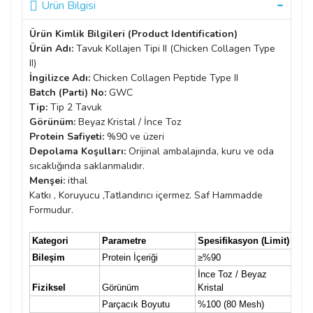
Ürün Bilgisi
Ürün Kimlik Bilgileri (Product Identification)
Ürün Adı:
Tavuk Kollajen Tipi II (Chicken Collagen Type
II)
İngilizce Adı:
Chicken Collagen Peptide Type II
Batch (Parti) No:
GWC
Tip:
Tip 2 Tavuk
Görünüm:
Beyaz Kristal / İnce Toz
Protein Safiyeti:
%90 ve üzeri
Depolama Koşulları:
Orijinal ambalajında, kuru ve oda
sıcaklığında saklanmalıdır.
Menşei:
ithal
Katkı , Koruyucu ,Tatlandırıcı içermez. Saf Hammadde
Formudur.
Kategori
Parametre
Spesifikasyon (Limit)
Te
Bileşim
Protein İçeriği
≥%90
Uy
İnce Toz / Beyaz
Fiziksel
Görünüm
Kristal
Uy
Parçacık Boyutu
%100 (80 Mesh)
Uy