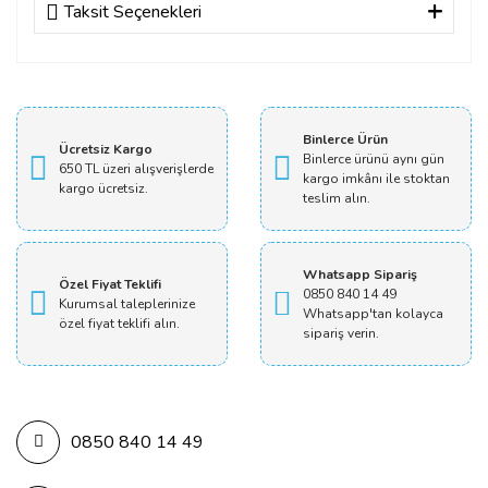
Taksit Seçenekleri
Bu ürüne ilk yorumu siz yapın!
Yorum Yaz
Binlerce Ürün
Ücretsiz Kargo
Binlerce ürünü aynı gün
650 TL üzeri alışverişlerde
kargo imkânı ile stoktan
kargo ücretsiz.
teslim alın.
Whatsapp Sipariş
Özel Fiyat Teklifi
0850 840 14 49
Kurumsal taleplerinize
Whatsapp'tan kolayca
özel fiyat teklifi alın.
sipariş verin.
0850 840 14 49