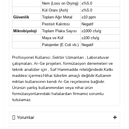
Nem (Loss on Drying)
≤%5.0
Uy
Kül Oranı (Ash)
≤%5.0
Uy
Güvenlik
Toplam Ağır Metal
≤10 ppm
Uy
Pestisit Kalıntısı
Negatif
Uy
Mikrobiyoloji
Toplam Plaka Sayısı
≤1000 cfu/g
Uy
Maya ve Küf
≤100 cfu/g
Uy
Patojenler (E.Coli vb.)
Negatif
Neg
Profosyonel Kullanıcı ,Sektör Uzmanları , Laboratuvar
çalışmaları, Ar-Ge projeleri, formülasyon denemeleri ve
teknik analizler için , Saf Hammadde niteliğindedir.Katkı
maddesi içermez.Nihai tüketim amaçlı değildir.
Kullanım
miktarı kullanıcının kendi Ar-Ge reçetesine bağlıdır.
Ürünün yanlış kullanımından veya nihai ürün
formülasyonlarındaki hatalardan firmamız sorumlu
tutulamaz.
Yorumlar