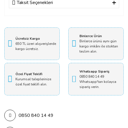
Taksit Seçenekleri
Bu ürüne ilk yorumu siz yapın!
Yorum Yaz
Binlerce Ürün
Ücretsiz Kargo
Binlerce ürünü aynı gün
650 TL üzeri alışverişlerde
kargo imkânı ile stoktan
kargo ücretsiz.
teslim alın.
Whatsapp Sipariş
Özel Fiyat Teklifi
0850 840 14 49
Kurumsal taleplerinize
Whatsapp'tan kolayca
özel fiyat teklifi alın.
sipariş verin.
0850 840 14 49