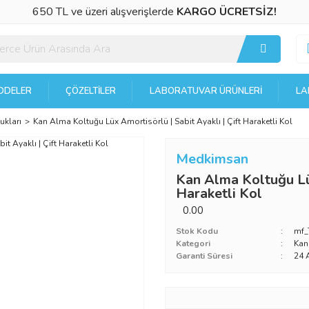
650 TL ve üzeri alışverişlerde
KARGO ÜCRETSİZ!
DELER
ÇÖZELTILER
LABORATUVAR ÜRÜNLERI
LA
ukları
Kan Alma Koltuğu Lüx Amortisörlü | Sabit Ayaklı | Çift Haraketli Kol
Medkimsan
Kan Alma Koltuğu Lüx
Haraketli Kol
0.00
Stok Kodu
mf_
Kategori
Kan
Garanti Süresi
24 