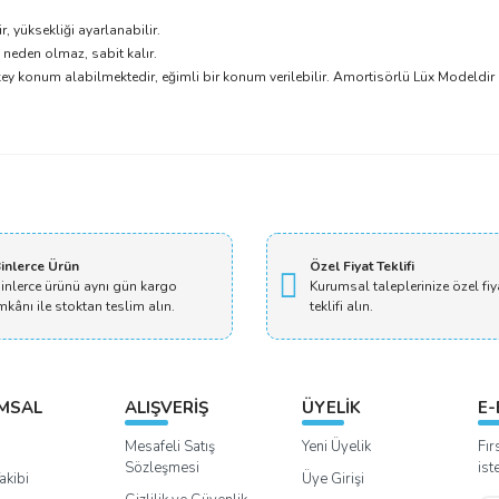
, yüksekliği ayarlanabilir.
neden olmaz, sabit kalır.
y konum alabilmektedir, eğimli bir konum verilebilir. Amortisörlü Lüx Modeldir
Bu ürüne ilk yorumu siz yapın!
Yorum Yaz
inlerce Ürün
Özel Fiyat Teklifi
inlerce ürünü aynı gün kargo
Kurumsal taleplerinize özel fiy
mkânı ile stoktan teslim alın.
teklifi alın.
MSAL
ALIŞVERİŞ
ÜYELİK
E-
Mesafeli Satış
Yeni Üyelik
Fır
Sözleşmesi
ist
akibi
Üye Girişi