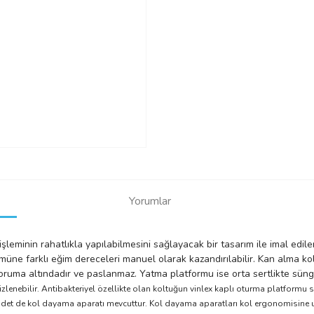
Yorumlar
leminin rahatlıkla yapılabilmesini sağlayacak bir tasarım ile imal edi
e farklı eğim dereceleri manuel olarak kazandırılabilir. Kan alma kol
uma altındadır ve paslanmaz. Yatma platformu ise orta sertlikte sünger 
enebilir. Antibakteriyel özellikte olan koltuğun vinlex kaplı oturma platformu 
 adet de kol dayama aparatı mevcuttur. Kol dayama aparatları kol ergonomisine 