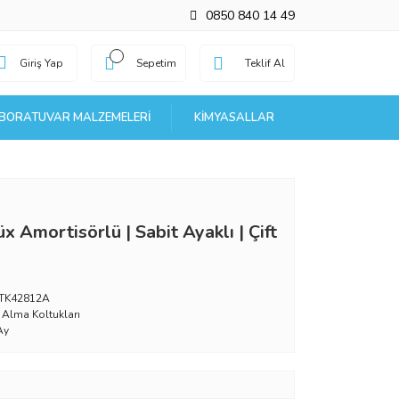
0850 840 14 49
Giriş Yap
Sepetim
Teklif Al
BORATUVAR MALZEMELERI
KIMYASALLAR
 Amortisörlü | Sabit Ayaklı | Çift
TK42812A
 Alma Koltukları
Ay