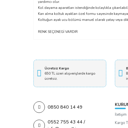
yardımcı olur.
Kol dayama aparatları istendiğinde kolaylıkla çıkarılabilir
Kan alma koltuk ayakları özel formu sayesinde kaymaya 
Koltuğun ayak ucu bölümü manuel olarak yatay veya dike
RENK SEÇENEGİ VARDIR
Ücretsiz Kargo
B
650 TL üzeri alışverişlerde kargo
B
ücretsiz.
i
KURU
0850 840 14 49
İletişim
0552 755 43 44 /
Kargo T