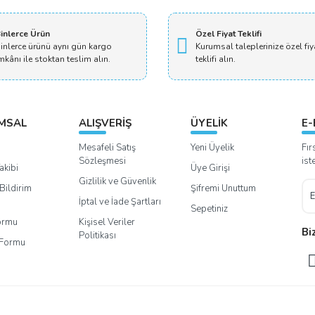
Yorum Yaz
inlerce Ürün
Özel Fiyat Teklifi
inlerce ürünü aynı gün kargo
Kurumsal taleplerinize özel fiy
mkânı ile stoktan teslim alın.
teklifi alın.
MSAL
ALIŞVERİŞ
ÜYELİK
E-
Mesafeli Satış
Yeni Üyelik
Fır
Sözleşmesi
ist
akibi
Üye Girişi
Gizlilik ve Güvenlik
Bildirim
Şifremi Unuttum
İptal ve İade Şartları
Sepetiniz
Formu
Kişisel Veriler
Bi
Politikası
m Formu