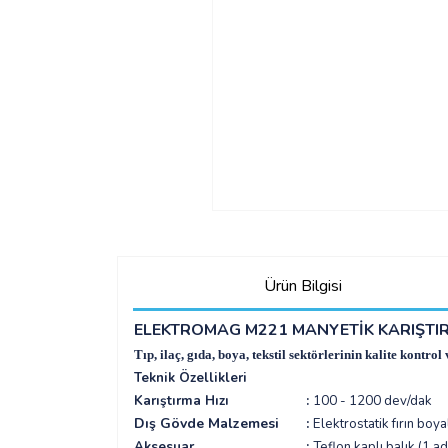
Ürün Bilgisi
E
LEKTROMAG M221 MANYETİK KARIŞTIR
Tıp, ilaç, gıda, boya, tekstil sektörlerinin kalite kont
Teknik Özellikleri
Karıştırma Hızı
:
100 - 1200 dev/dak
Dış Gövde Malzemesi
:
Elektrostatik fırı
Aksesuar
:
Teflon kaplı balık (1 a