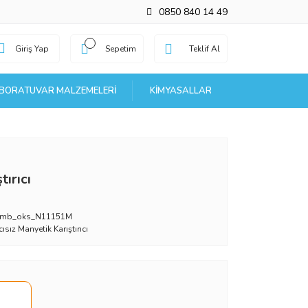
0850 840 14 49
Giriş Yap
Sepetim
Teklif Al
BORATUVAR MALZEMELERI
KIMYASALLAR
ırıcı
_mb_oks_N11151M
ıcısız Manyetik Karıştırıcı