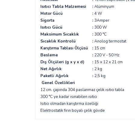
Isıtıcı Tabla Malzemesi
:
Alüminyum
Motor Gücü
:
4 W
Sigorta
:
3A
Isıtıcı Gücü
:
300 W
Maksimum Sıcaklık
:
300 °C
Sıcaklık Kontrolü
:
Anolog termostat
Karıştırma Tablası Ölçüsü
:
15 cm
Besleme
:
220 V - 50 Hz
Dış Ölçüleri (g x y x d)
:
15 x 12 x 21 cm
Net Ağırlık
:
2
kg
Paketli Ağırlık
:
2,5
kg
Genel Özellikleri
12 cm. çapında 304 paslanmaz çelik ısıtıcı tabla
300 °C ye kadar ısınabilen ısıtıcı
Isıtıcı olmadan karıştırma özelliği
Elektrostatik fırın boyalı çelik gövde