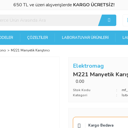
650 TL ve üzeri alışverişlerde
KARGO ÜCRETSİZ!
DELER
ÇÖZELTILER
LABORATUVAR ÜRÜNLERI
LA
ırıcı
M221 Manyetik Karıştırıcı
Elektromag
M221 Manyetik Karışt
0.00
Stok Kodu
mf
Kategori
Isıt
Kargo Bedava