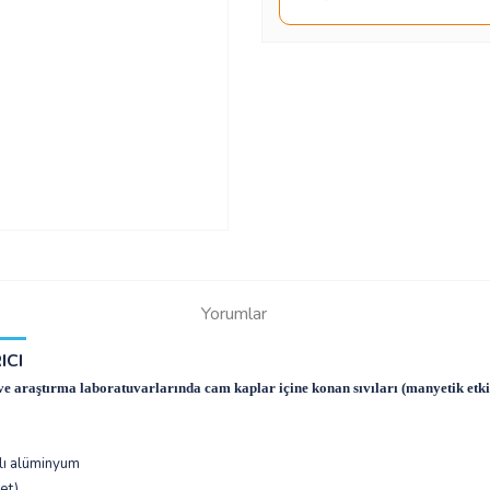
Yorumlar
ICI
rol ve araştırma laboratuvarlarında cam kaplar içine konan sıvıları (manyetik etki
n boyalı alüminyum
det)