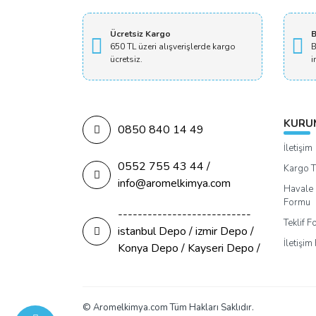
Ücretsiz Kargo
B
650 TL üzeri alışverişlerde kargo
B
ücretsiz.
i
KURU
0850 840 14 49
İletişim
0552 755 43 44 /
Kargo T
info@aromelkimya.com
Havale 
Formu
---------------------------
Teklif 
istanbul Depo / izmir Depo /
İletişi
Konya Depo / Kayseri Depo /
© Aromelkimya.com Tüm Hakları Saklıdır.