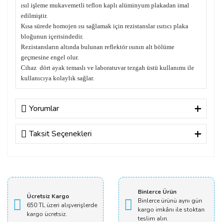
ısıl işleme mukavemetli teflon kaplı alüminyum plakadan imal
edilmiştir.
Kısa sürede homojen ısı sağlamak için rezistanslar ısıtıcı plaka
bloğunun içerisindedir.
Rezistansların altında bulunan reflektör ısının alt bölüme
geçmesine engel olur.
Cihaz dört ayak temaslı ve laboratuvar tezgah üstü kullanımı ile
kullanıcıya kolaylık sağlar.
Yorumlar
Taksit Seçenekleri
Bu ürüne ilk yorumu siz yapın!
Yorum Yaz
Binlerce Ürün
Ücretsiz Kargo
Binlerce ürünü aynı gün
650 TL üzeri alışverişlerde
kargo imkânı ile stoktan
kargo ücretsiz.
teslim alın.