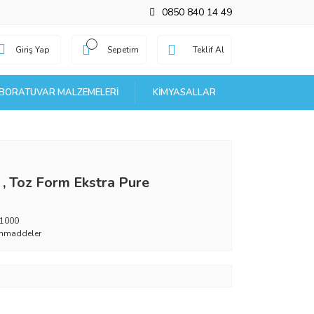
0850 840 14 49
Giriş Yap
Sepetim
Teklif Al
BORATUVAR MALZEMELERI
KIMYASALLAR
in , Toz Form Ekstra Pure
1000
mmaddeler