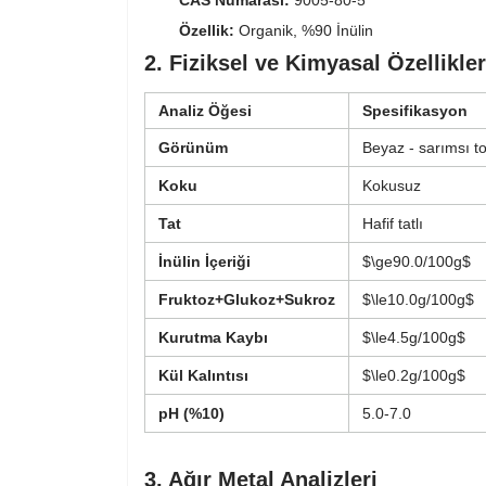
CAS Numarası:
9005-80-5
Özellik:
Organik, %90 İnülin
2. Fiziksel ve Kimyasal Özellikler
Analiz Öğesi
Spesifikasyon
Görünüm
Beyaz - sarımsı t
Koku
Kokusuz
Tat
Hafif tatlı
İnülin İçeriği
$\ge90.0/100g$
Fruktoz+Glukoz+Sukroz
$\le10.0g/100g$
Kurutma Kaybı
$\le4.5g/100g$
Kül Kalıntısı
$\le0.2g/100g$
pH (%10)
5.0-7.0
3. Ağır Metal Analizleri