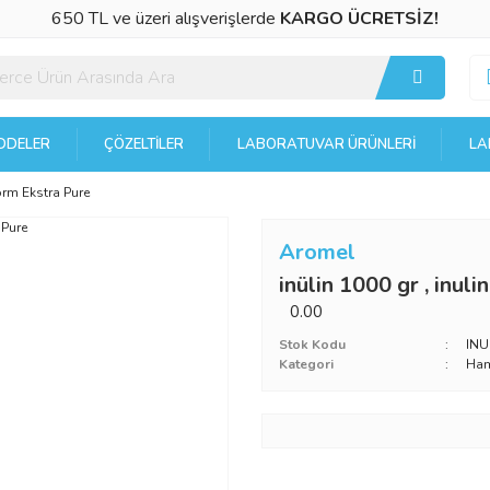
650 TL ve üzeri alışverişlerde
KARGO ÜCRETSİZ!
DELER
ÇÖZELTILER
LABORATUVAR ÜRÜNLERI
LA
Form Ekstra Pure
Aromel
inülin 1000 gr , inul
0.00
Stok Kodu
INU
Kategori
Ha