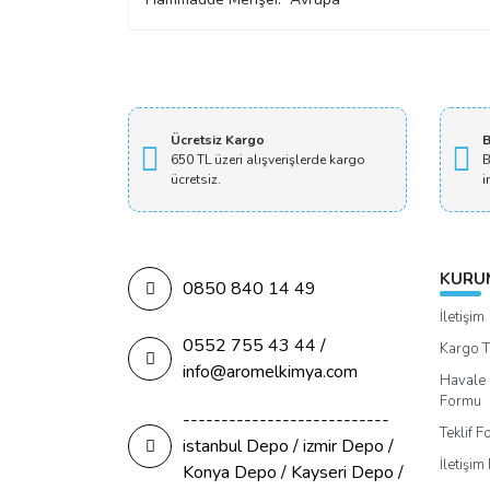
Ücretsiz Kargo
B
650 TL üzeri alışverişlerde kargo
B
ücretsiz.
i
KURU
0850 840 14 49
İletişim
0552 755 43 44 /
Kargo T
info@aromelkimya.com
Havale 
Formu
---------------------------
Teklif 
istanbul Depo / izmir Depo /
İletişi
Konya Depo / Kayseri Depo /