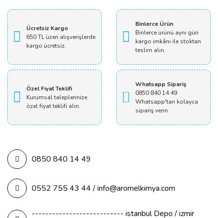
Yorum Yaz
Binlerce Ürün
Ücretsiz Kargo
Binlerce ürünü aynı gün
650 TL üzeri alışverişlerde
kargo imkânı ile stoktan
kargo ücretsiz.
teslim alın.
Whatsapp Sipariş
Özel Fiyat Teklifi
0850 840 14 49
Kurumsal taleplerinize
Whatsapp'tan kolayca
özel fiyat teklifi alın.
sipariş verin.
0850 840 14 49
0552 755 43 44 / info@aromelkimya.com
--------------------------- istanbul Depo / izmir