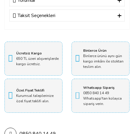
Yorumlar
Taksit Seçenekleri
Bu ürüne ilk yorumu siz yapın!
Yorum Yaz
Binlerce Ürün
Ücretsiz Kargo
Binlerce ürünü aynı gün
650 TL üzeri alışverişlerde
kargo imkânı ile stoktan
kargo ücretsiz.
teslim alın.
Whatsapp Sipariş
Özel Fiyat Teklifi
0850 840 14 49
Kurumsal taleplerinize
Whatsapp'tan kolayca
özel fiyat teklifi alın.
sipariş verin.
0850 840 14 49