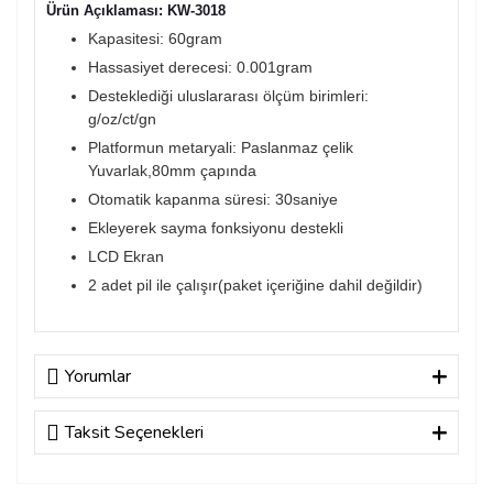
Ürün Açıklaması: KW-3018
Kapasitesi: 60gram
Hassasiyet derecesi: 0.001gram
Desteklediği uluslararası ölçüm birimleri:
g/oz/ct/gn
Platformun metaryali: Paslanmaz çelik
Yuvarlak,80mm çapında
Otomatik kapanma süresi: 30saniye
Ekleyerek sayma fonksiyonu destekli
LCD Ekran
2 adet pil ile çalışır(paket içeriğine dahil değildir)
Yorumlar
Taksit Seçenekleri
Bu ürüne ilk yorumu siz yapın!