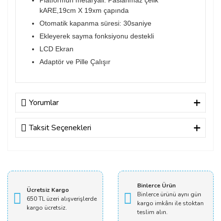
Platformun metaryali: Paslanmaz çelik
kARE,19cm X 19xm çapında
Otomatik kapanma süresi: 30saniye
Ekleyerek sayma fonksiyonu destekli
LCD Ekran
Adaptör ve Pille Çalışır
Yorumlar
Taksit Seçenekleri
Bu ürüne ilk yorumu siz yapın!
Yorum Yaz
Binlerce Ürün
Ücretsiz Kargo
Binlerce ürünü aynı gün
650 TL üzeri alışverişlerde
kargo imkânı ile stoktan
kargo ücretsiz.
teslim alın.