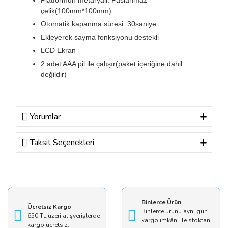
Platformun metaryali: Paslanmaz
çelik(100mm*100mm)
Otomatik kapanma süresi: 30saniye
Ekleyerek sayma fonksiyonu destekli
LCD Ekran
2 adet AAA pil ile çalışır(paket içeriğine dahil
değildir)
Yorumlar
Taksit Seçenekleri
Bu ürüne ilk yorumu siz yapın!
Yorum Yaz
Binlerce Ürün
Ücretsiz Kargo
Binlerce ürünü aynı gün
650 TL üzeri alışverişlerde
kargo imkânı ile stoktan
kargo ücretsiz.