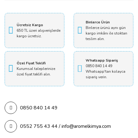
Yorum Yaz
Binlerce Ürün
Ücretsiz Kargo
Binlerce ürünü aynı gün
650 TL üzeri alışverişlerde
kargo imkânı ile stoktan
kargo ücretsiz.
teslim alın.
Whatsapp Sipariş
Özel Fiyat Teklifi
0850 840 14 49
Kurumsal taleplerinize
Whatsapp'tan kolayca
özel fiyat teklifi alın.
sipariş verin.
0850 840 14 49
0552 755 43 44 / info@aromelkimya.com