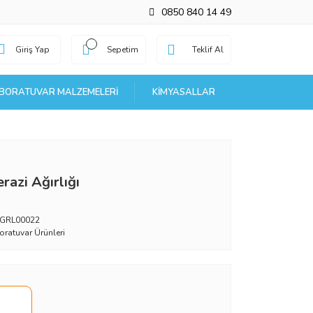
0850 840 14 49
Giriş Yap
Sepetim
Teklif Al
BORATUVAR MALZEMELERI
KIMYASALLAR
razi Ağırlığı
GRL00022
oratuvar Ürünleri