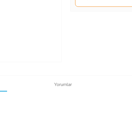
Yorumlar
Bu ürüne ilk yorumu siz yapın!
Yorum Yaz