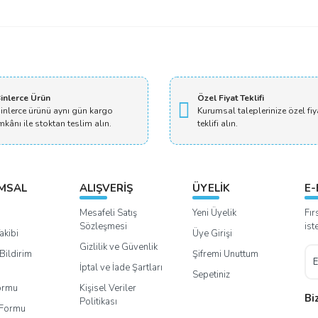
inlerce Ürün
Özel Fiyat Teklifi
inlerce ürünü aynı gün kargo
Kurumsal taleplerinize özel fiy
mkânı ile stoktan teslim alın.
teklifi alın.
MSAL
ALIŞVERİŞ
ÜYELİK
E-
Mesafeli Satış
Yeni Üyelik
Fır
Sözleşmesi
ist
akibi
Üye Girişi
Gizlilik ve Güvenlik
Bildirim
Şifremi Unuttum
İptal ve İade Şartları
Sepetiniz
Formu
Kişisel Veriler
Bi
Politikası
m Formu