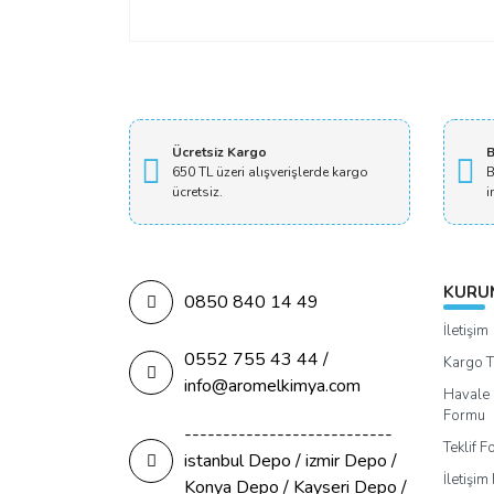
Ücretsiz Kargo
B
650 TL üzeri alışverişlerde kargo
B
ücretsiz.
i
KURU
0850 840 14 49
İletişim
0552 755 43 44 /
Kargo T
info@aromelkimya.com
Havale 
Formu
---------------------------
Teklif 
istanbul Depo / izmir Depo /
İletişi
Konya Depo / Kayseri Depo /