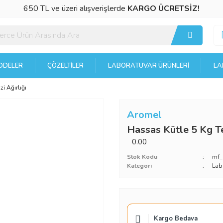
650 TL ve üzeri alışverişlerde
KARGO ÜCRETSİZ!
DELER
ÇÖZELTILER
LABORATUVAR ÜRÜNLERI
LA
i Ağırlığı
Aromel
Hassas Kütle 5 Kg Te
0.00
Stok Kodu
mf_
Kategori
Lab
Kargo Bedava