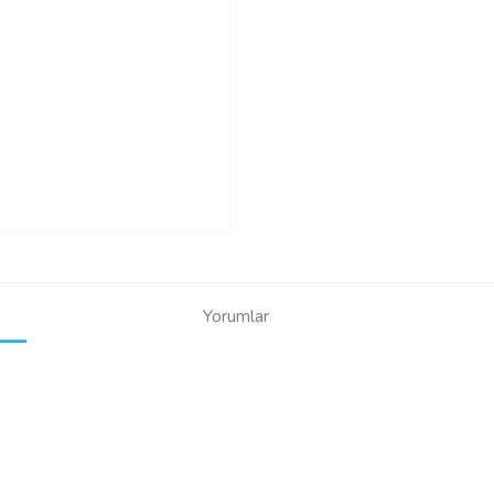
Yorumlar
Bu ürüne ilk yorumu siz yapın!
Yorum Yaz