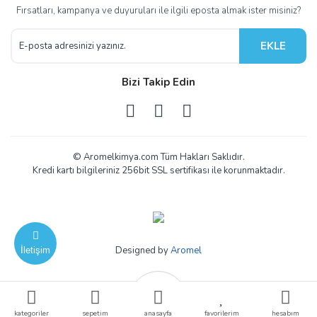
Fırsatları, kampanya ve duyuruları ile ilgili eposta almak ister misiniz?
EKLE
Bizi Takip Edin
© Aromelkimya.com Tüm Hakları Saklıdır.
Kredi kartı bilgileriniz 256bit SSL sertifikası ile korunmaktadır.
Designed by
Aromel
İletişim
ile
ideasoft
e-
kategoriler
sepetim
anasayfa
favorilerim
hesabım