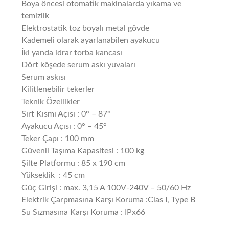
Boya öncesi otomatik makinalarda yıkama ve
temizlik
Elektrostatik toz boyalı metal gövde
Kademeli olarak ayarlanabilen ayakucu
İki yanda idrar torba kancası
Dört köşede serum askı yuvaları
Serum askısı
Kilitlenebilir tekerler
Teknik Özellikler
Sırt Kısmı Açısı : 0° – 87°
Ayakucu Açısı : 0° – 45°
Teker Çapı : 100 mm
Güvenli Taşıma Kapasitesi : 100 kg
Şilte Platformu : 85 x 190 cm
Yükseklik : 45 cm
Güç Girişi : max. 3,15 A 100V-240V – 50/60 Hz
Elektrik Çarpmasına Karşı Koruma :Clas I, Type B
Su Sızmasına Karşı Koruma : IPx66