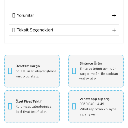
Yorumlar
Taksit Seçenekleri
Bu ürüne ilk yorumu siz yapın!
Yorum Yaz
Binlerce Ürün
Ücretsiz Kargo
Binlerce ürünü aynı gün
650 TL üzeri alışverişlerde
kargo imkânı ile stoktan
kargo ücretsiz.
teslim alın.
Whatsapp Sipariş
Özel Fiyat Teklifi
0850 840 14 49
Kurumsal taleplerinize
Whatsapp'tan kolayca
özel fiyat teklifi alın.
sipariş verin.