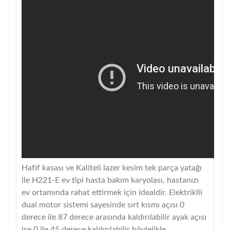
Hafif kasası ve Kaliteli lazer kesim tek parça yatağı
ile H221-E ev tipi hasta bakım karyolası, hastanızı
ev ortamında rahat ettirmek için idealdir. Elektriklli
dual motor sistemi sayesinde sırt kısmı açısı 0
derece ile 87 derece arasında kaldırılabilir ayak açısı
ise 0 ile 45 derece kaldırılabilir böylelikle