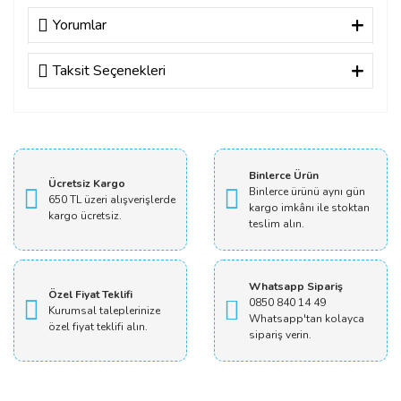
Yorumlar
Taksit Seçenekleri
Bu ürüne ilk yorumu siz yapın!
Yorum Yaz
Binlerce Ürün
Ücretsiz Kargo
Binlerce ürünü aynı gün
650 TL üzeri alışverişlerde
kargo imkânı ile stoktan
kargo ücretsiz.
teslim alın.
Whatsapp Sipariş
Özel Fiyat Teklifi
0850 840 14 49
Kurumsal taleplerinize
Whatsapp'tan kolayca
özel fiyat teklifi alın.
sipariş verin.