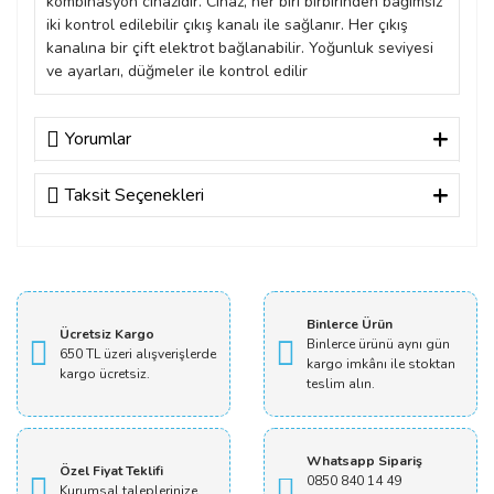
kombinasyon cihazıdır. Cihaz, her biri birbirinden bağımsız
iki kontrol edilebilir çıkış kanalı ile sağlanır. Her çıkış
kanalına bir çift elektrot bağlanabilir. Yoğunluk seviyesi
ve ayarları, düğmeler ile kontrol edilir
Yorumlar
Taksit Seçenekleri
Bu ürüne ilk yorumu siz yapın!
Yorum Yaz
Binlerce Ürün
Ücretsiz Kargo
Binlerce ürünü aynı gün
650 TL üzeri alışverişlerde
kargo imkânı ile stoktan
kargo ücretsiz.
teslim alın.
Whatsapp Sipariş
Özel Fiyat Teklifi
0850 840 14 49
Kurumsal taleplerinize