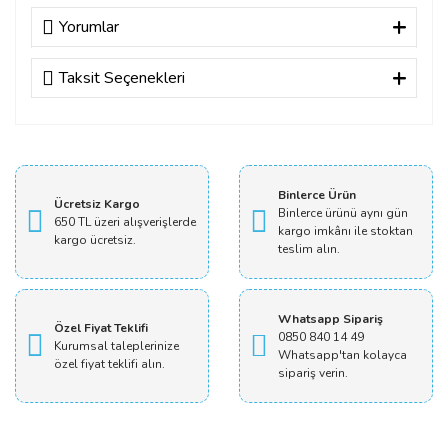
Yorumlar
Taksit Seçenekleri
Bu ürüne ilk yorumu siz yapın!
Yorum Yaz
Binlerce Ürün
Ücretsiz Kargo
Binlerce ürünü aynı gün
650 TL üzeri alışverişlerde
kargo imkânı ile stoktan
kargo ücretsiz.
teslim alın.
Whatsapp Sipariş
Özel Fiyat Teklifi
0850 840 14 49
Kurumsal taleplerinize
Whatsapp'tan kolayca
özel fiyat teklifi alın.
sipariş verin.