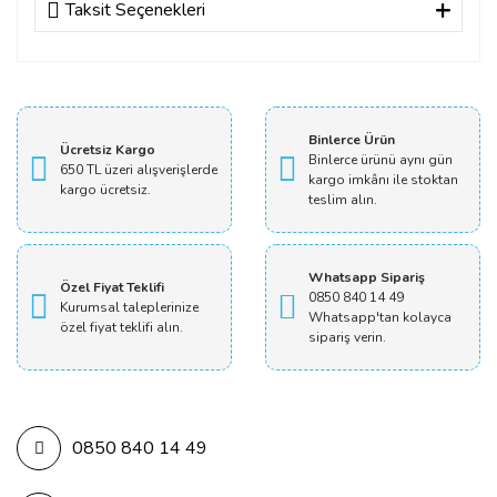
Taksit Seçenekleri
Bu ürüne ilk yorumu siz yapın!
Yorum Yaz
Binlerce Ürün
Ücretsiz Kargo
Binlerce ürünü aynı gün
650 TL üzeri alışverişlerde
kargo imkânı ile stoktan
kargo ücretsiz.
teslim alın.
Whatsapp Sipariş
Özel Fiyat Teklifi
0850 840 14 49
Kurumsal taleplerinize
Whatsapp'tan kolayca
özel fiyat teklifi alın.
sipariş verin.
0850 840 14 49