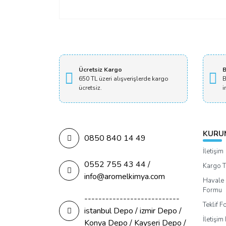
Ücretsiz Kargo
B
650 TL üzeri alışverişlerde kargo
B
ücretsiz.
i
KURU
0850 840 14 49
İletişim
0552 755 43 44 /
Kargo T
info@aromelkimya.com
Havale 
Formu
---------------------------
Teklif 
istanbul Depo / izmir Depo /
İletişi
Konya Depo / Kayseri Depo /