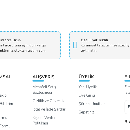
Bu ürüne ilk yorumu siz yapın!
Yorum Yaz
inlerce Ürün
Özel Fiyat Teklifi
inlerce ürünü aynı gün kargo
Kurumsal taleplerinize özel fiy
mkânı ile stoktan teslim alın.
teklifi alın.
MSAL
ALIŞVERİŞ
ÜYELİK
E-
Mesafeli Satış
Yeni Üyelik
Fır
Sözleşmesi
ist
akibi
Üye Girişi
Gizlilik ve Güvenlik
Bildirim
Şifremi Unuttum
İptal ve İade Şartları
Sepetiniz
Formu
Kişisel Veriler
Bi
Politikası
m Formu