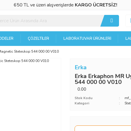
650 TL ve üzeri alışverişlerde
KARGO ÜCRETSİZ!
DELER
ÇÖZELTILER
LABORATUVAR ÜRÜNLERI
LA
agnetic Steteskop 544 000 00 V010
Erka
Erka Erkaphon MR U
544 000 00 V010
0.00
Stok Kodu
mf
Kategori
Ste