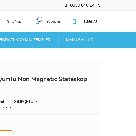
0850 840 14 49
Giriş Yap
Sepetim
Teklif Al
BORATUVAR MALZEMELERI
KIMYASALLAR
yumlu Non Magnetic Steteskop
_mb_m_DGMPQRTU23
toskop