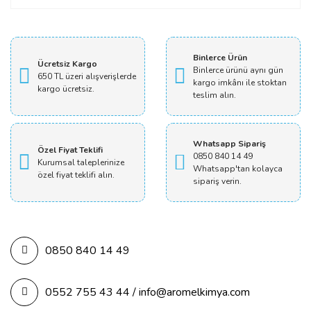
Yorum Yaz
Binlerce Ürün
Ücretsiz Kargo
Binlerce ürünü aynı gün
650 TL üzeri alışverişlerde
kargo imkânı ile stoktan
kargo ücretsiz.
teslim alın.
Whatsapp Sipariş
Özel Fiyat Teklifi
0850 840 14 49
Kurumsal taleplerinize
Whatsapp'tan kolayca
özel fiyat teklifi alın.
sipariş verin.
0850 840 14 49
0552 755 43 44 / info@aromelkimya.com