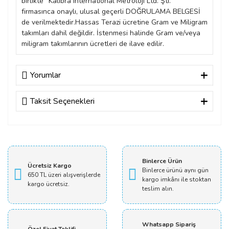
birlikte ‘’Kalibra International Metroloji Ltd. Şti.’’
firmasınca onaylı, ulusal geçerli DOĞRULAMA BELGESİ
de verilmektedir.Hassas Terazi ücretine Gram ve Miligram
takımları dahil değildir. İstenmesi halinde Gram ve/veya
miligram takımlarının ücretleri de ilave edilir.
Yorumlar
Taksit Seçenekleri
Bu ürüne ilk yorumu siz yapın!
Yorum Yaz
Binlerce Ürün
Ücretsiz Kargo
Binlerce ürünü aynı gün
650 TL üzeri alışverişlerde
kargo imkânı ile stoktan
kargo ücretsiz.
teslim alın.
Whatsapp Sipariş