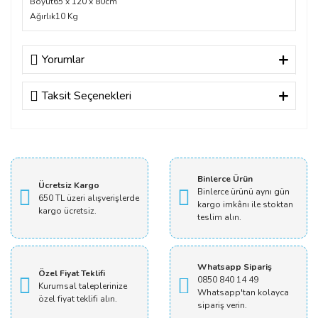
Boyut
65 x 120 x 80cm
Ağırlık
10 Kg
Yorumlar
Taksit Seçenekleri
Bu ürüne ilk yorumu siz yapın!
Yorum Yaz
Binlerce Ürün
Ücretsiz Kargo
Binlerce ürünü aynı gün
650 TL üzeri alışverişlerde
kargo imkânı ile stoktan
kargo ücretsiz.
teslim alın.
Whatsapp Sipariş
Özel Fiyat Teklifi
0850 840 14 49
Kurumsal taleplerinize
Whatsapp'tan kolayca
özel fiyat teklifi alın.
sipariş verin.