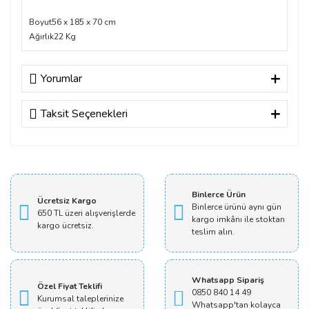
Boyut
56 x 185 x 70 cm
Ağırlık
22 Kg
Yorumlar
Taksit Seçenekleri
Bu ürüne ilk yorumu siz yapın!
Yorum Yaz
Binlerce Ürün
Ücretsiz Kargo
Binlerce ürünü aynı gün
650 TL üzeri alışverişlerde
kargo imkânı ile stoktan
kargo ücretsiz.
teslim alın.
Whatsapp Sipariş
Özel Fiyat Teklifi
0850 840 14 49
Kurumsal taleplerinize
Whatsapp'tan kolayca