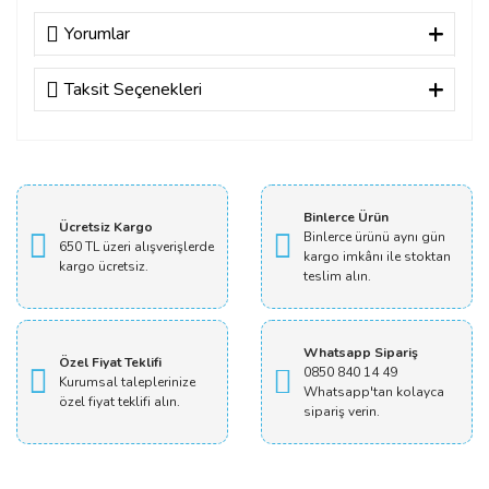
Yorumlar
Taksit Seçenekleri
Bu ürüne ilk yorumu siz yapın!
Yorum Yaz
Binlerce Ürün
Ücretsiz Kargo
Binlerce ürünü aynı gün
650 TL üzeri alışverişlerde
kargo imkânı ile stoktan
kargo ücretsiz.
teslim alın.
Whatsapp Sipariş
Özel Fiyat Teklifi
0850 840 14 49
Kurumsal taleplerinize
Whatsapp'tan kolayca
özel fiyat teklifi alın.
sipariş verin.