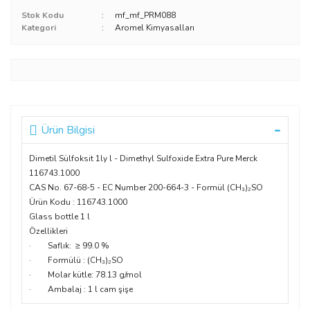
Stok Kodu
mf_mf_PRM088
Kategori
Aromel Kimyasalları
Ürün Bilgisi
Dimetil Sülfoksit 1ly l - Dimethyl Sulfoxide Extra Pure Merck
116743.1000
CAS No. 67-68-5 - EC Number 200-664-3 - Formül (CH₃)₂SO
Ürün Kodu : 116743.1000
Glass bottle 1 l
Özellikleri
· Saflık: ≥ 99.0 %
· Formülü : (CH₃)₂SO
· Molar kütle: 78.13 g/mol
· Ambalaj : 1 l cam şişe