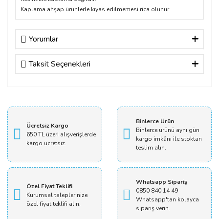
Kaplama ahşap ürünlerle kıyas edilmemesi rica olunur.
Yorumlar
Taksit Seçenekleri
Bu ürüne ilk yorumu siz yapın!
Yorum Yaz
Binlerce Ürün
Ücretsiz Kargo
Binlerce ürünü aynı gün
650 TL üzeri alışverişlerde
kargo imkânı ile stoktan
kargo ücretsiz.
teslim alın.
Whatsapp Sipariş
Özel Fiyat Teklifi
0850 840 14 49
Kurumsal taleplerinize
Whatsapp'tan kolayca
özel fiyat teklifi alın.
sipariş verin.