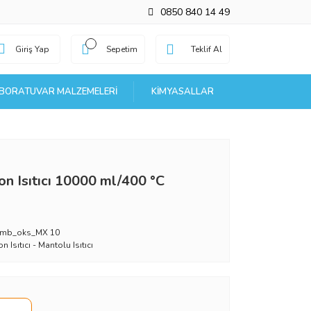
0850 840 14 49
Giriş Yap
Sepetim
Teklif Al
BORATUVAR MALZEMELERI
KIMYASALLAR
n Isıtıcı 10000 ml/400 °C
mb_oks_MX 10
n Isıtıcı - Mantolu Isıtıcı