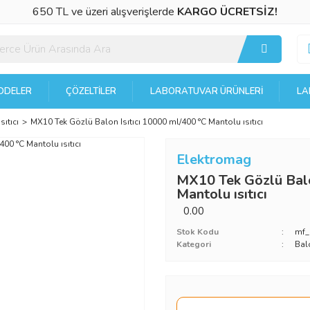
650 TL ve üzeri alışverişlerde
KARGO ÜCRETSİZ!
DELER
ÇÖZELTILER
LABORATUVAR ÜRÜNLERI
LA
sıtıcı
MX10 Tek Gözlü Balon Isıtıcı 10000 ml/400 °C Mantolu ısıtıcı
Elektromag
MX10 Tek Gözlü Balo
Mantolu ısıtıcı
0.00
Stok Kodu
mf_
Kategori
Balo