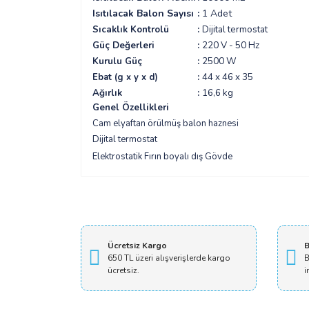
Isıtılacak Balon Sayısı
:
1 Adet
Sıcaklık Kontrolü
:
Dijital termostat
Güç Değerleri
:
220 V - 50 Hz
Kurulu Güç
:
2500 W
Ebat
(g x y x d)
:
44 x 46 x 35
Ağırlık
:
16,6 kg
Genel Özellikleri
Cam elyaftan örülmüş balon haznesi
Dijital termostat
Elektrostatik Fırın boyalı dış Gövde
Ücretsiz Kargo
B
650 TL üzeri alışverişlerde kargo
B
ücretsiz.
i