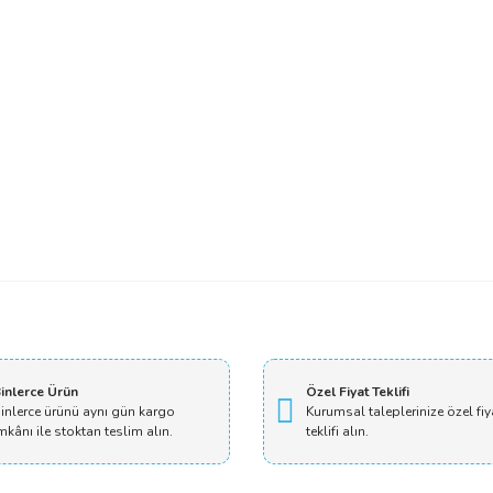
Bu ürüne ilk yorumu siz yapın!
Yorum Yaz
inlerce Ürün
Özel Fiyat Teklifi
inlerce ürünü aynı gün kargo
Kurumsal taleplerinize özel fiy
mkânı ile stoktan teslim alın.
teklifi alın.