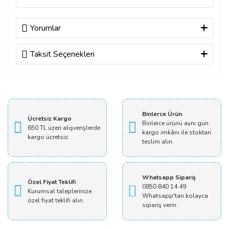
Yorumlar
Taksit Seçenekleri
Bu ürüne ilk yorumu siz yapın!
Yorum Yaz
Binlerce Ürün
Ücretsiz Kargo
Binlerce ürünü aynı gün
650 TL üzeri alışverişlerde
kargo imkânı ile stoktan
kargo ücretsiz.
teslim alın.
Whatsapp Sipariş
Özel Fiyat Teklifi
0850 840 14 49
Kurumsal taleplerinize
Whatsapp'tan kolayca
özel fiyat teklifi alın.
sipariş verin.