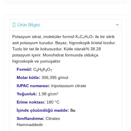
Ürün Bilgisi
Potasyum sitrat, moleküler formül K₃C₆H₅O₇ ile bir sitrik
asit potasyum tuzudur. Beyaz, higroskopik kristal tozdur.
Tuzlu bir tat ile kokusuzdur. Kütle olarak% 38.28
potasyum içerir. Monohidrat formunda oldukça
higroskopik ve yumuşaktır
Formül
:
C
H
K
O
6
5
3
7
Molar kütle
:
306,395 g/mol
IUPAC numarası
:
tripotassium citrate
Yoğunluk
:
1,98 g/cm³
Erime noktası
:
180 °C
İçinde çözündüğü madde
: Su
Sınıflandırma
:
Citrates
Hammaddedir