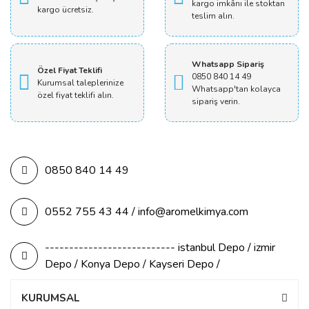
kargo imkânı ile stoktan
kargo ücretsiz.
teslim alın.
Yorum Yaz
Whatsapp Sipariş
Özel Fiyat Teklifi
0850 840 14 49
Kurumsal taleplerinize
Whatsapp'tan kolayca
özel fiyat teklifi alın.
sipariş verin.
0850 840 14 49
0552 755 43 44 / info@aromelkimya.com
--------------------------- istanbul Depo / izmir
Depo / Konya Depo / Kayseri Depo /
KURUMSAL