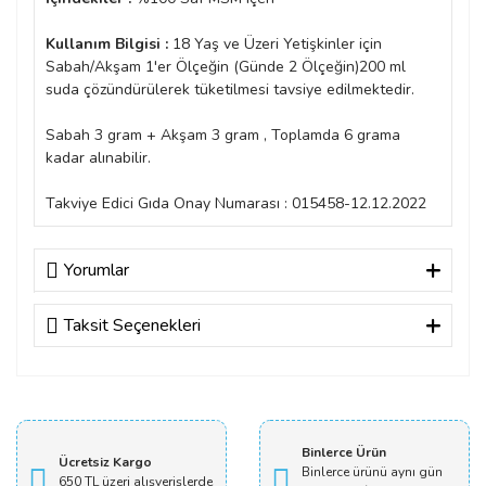
Kullanım Bilgisi :
18 Yaş ve Üzeri Yetişkinler için
Sabah/Akşam 1'er Ölçeğin (Günde 2 Ölçeğin)200 ml
suda çözündürülerek tüketilmesi tavsiye edilmektedir.
Sabah 3 gram + Akşam 3 gram , Toplamda 6 grama
kadar alınabilir.
Takviye Edici Gıda Onay Numarası : 015458-12.12.2022
Yorumlar
Taksit Seçenekleri
güzel
guzel paketlenmiş hızlı ulaştı elime
Binlerce Ürün
Ücretsiz Kargo
A... C... | 11/04/2022
Binlerce ürünü aynı gün
650 TL üzeri alışverişlerde