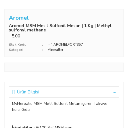
Aromel
Aromel MSM Metil Sülfonil Metan | 1 Kg | ‎Methyl
sulfonyl methane
5.00
Stok Kodu
mf_AROMELFORT357
Kategori
Mineraller
Ürün Bilgisi
MyHerbalid MSM Metil Sülfonil Metan içeren Takviye
Edici Gıda
İçindekiler :
%100 Saf MSM içeri